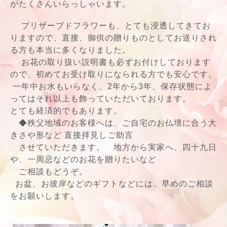
がたくさんいらっしゃいます。
プリザーブドフラワーも、とても浸透
してきてお
りますので、直接、御供の贈りものとしてお送りされ
る方も本当に多くなりました。
お花の取り扱い説明書も必ずお付けしております
ので、初めてお受け取りになられる方でも安心です。
一年中お水もいらなく、2年から3年、保存状態によ
ってはそれ以上も飾っていただいております。
とても経済的でもあります。
◆秩父地域のお客様へは、ご自宅のお仏壇に合う大
きさや形など 直接拝見しご助言
させていただきます。 地方から実家へ、四十九日
や、一周忌などのお花を贈りたいなど
ご相談もどうぞ。
お盆、お彼岸などのギフトなどには、早めのご相談
をお願いします。